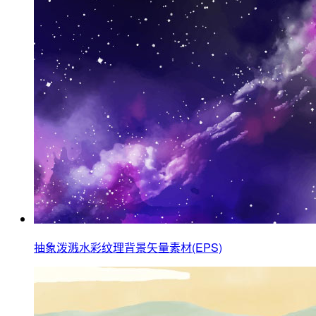
抽象泼溅水彩纹理背景矢量素材(EPS)