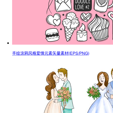
手绘涂鸦风格爱情元素矢量素材(EPS/PNG)