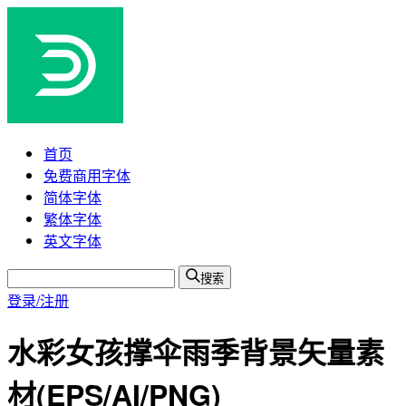
首页
免费商用字体
简体字体
繁体字体
英文字体
搜索
登录/注册
水彩女孩撑伞雨季背景矢量素
材(EPS/AI/PNG)