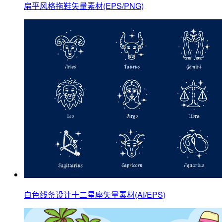
扁平风格拖鞋矢量素材(EPS/PNG)
白色线条设计十二星座矢量素材(AI/EPS)