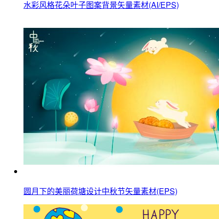
水彩风格花朵叶子图案背景矢量素材(AI/EPS)
圆月下的美丽荷塘设计中秋节矢量素材(EPS)