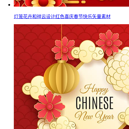
灯笼花卉和祥云设计红色喜庆春节快乐矢量素材