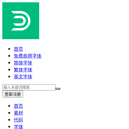
首页
免费商用字体
简体字体
繁体字体
英文字体
登录/注册
首页
素材
代码
字体