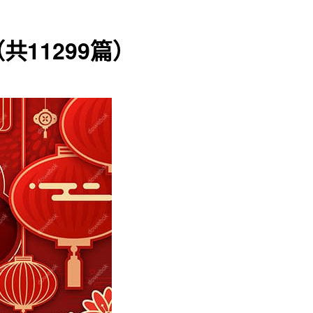
共11299篇）