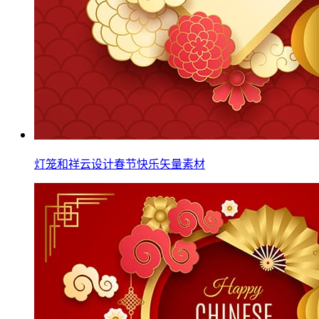
灯笼和祥云设计春节快乐矢量素材