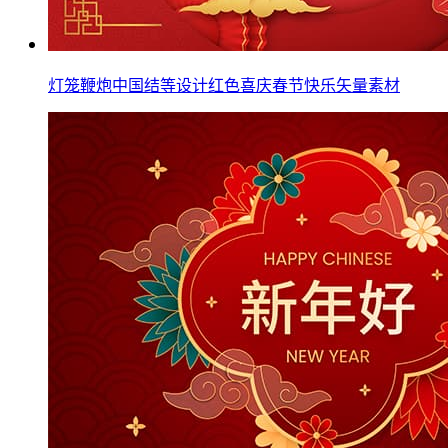
灯笼鞭炮中国结等设计红色喜庆春节快乐矢量素材