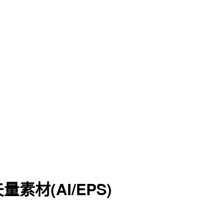
材(AI/EPS)