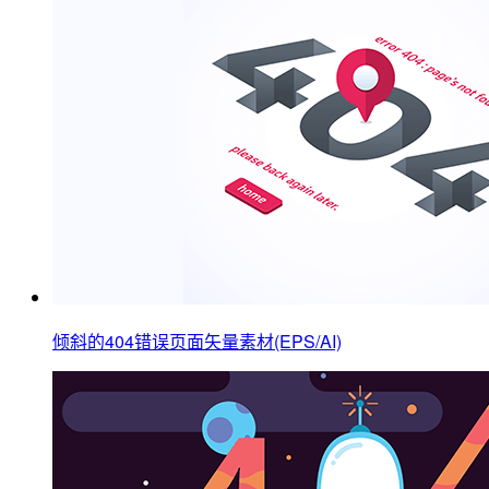
倾斜的404错误页面矢量素材(EPS/AI)