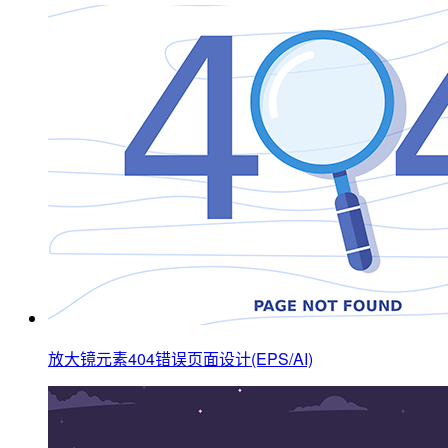
放大镜元素404错误页面设计(EPS/AI)