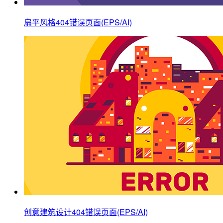
扁平风格404错误页面(EPS/AI)
创意建筑设计404错误页面(EPS/AI)