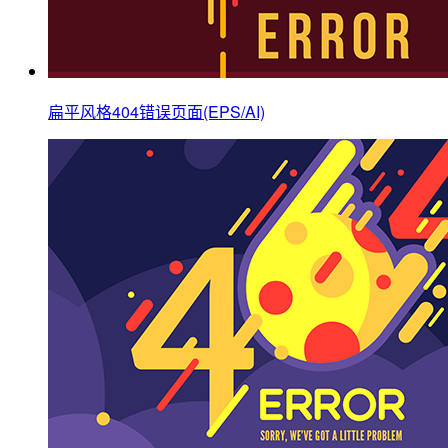
扁平风格404错误页面(EPS/AI)