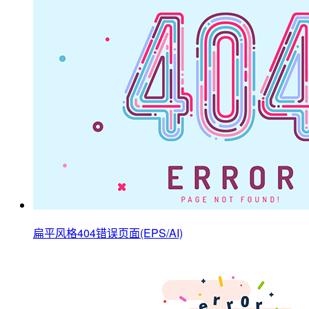
扁平风格404错误页面(EPS/AI)