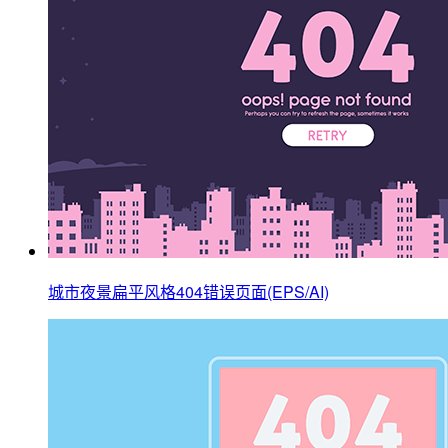
城市夜景扁平风格404错误页面(EPS/AI)