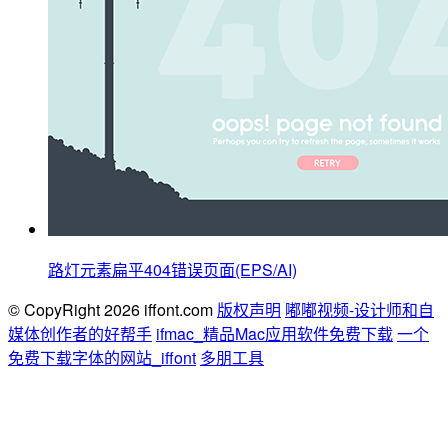
路灯元素扁平404错误页面(EPS/AI)
© CopyRight 2026 iffont.com
版权声明
嘟嘟视频-设计师和自
媒体创作者的好帮手
ifmac_精品Mac应用软件免费下载
一个
免费下载字体的网站_iffont
多朋工具