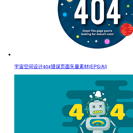
宇宙空间设计404错误页面矢量素材(EPS/AI)