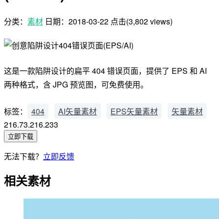
分类：
素材
日期：
2018-03-22
点击(3,802 views)
这是一款陷阱设计的扁平 404 错误页面，提供了 EPS 和 AI
两种格式，含 JPG 预览图，可免费使用。
标签：
404
AI矢量素材
EPS矢量素材
矢量素材
216.73.216.233
立即下载
无法下载？
立即反馈
相关素材