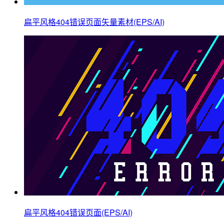
扁平风格404错误页面矢量素材(EPS/AI)
扁平风格404错误页面(EPS/AI)