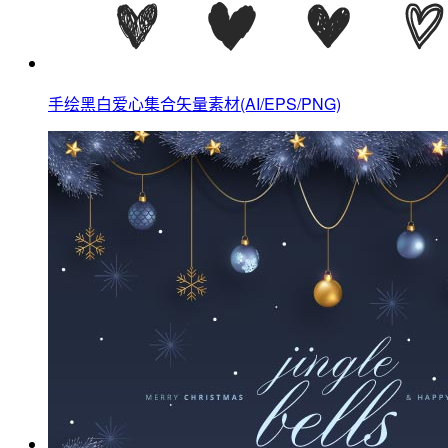
手绘黑白爱心集合矢量素材(AI/EPS/PNG)