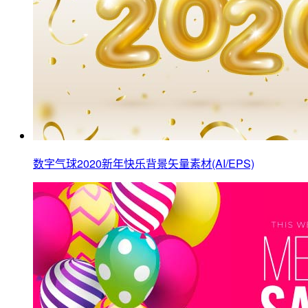
数字气球2020新年快乐背景矢量素材(AI/EPS)