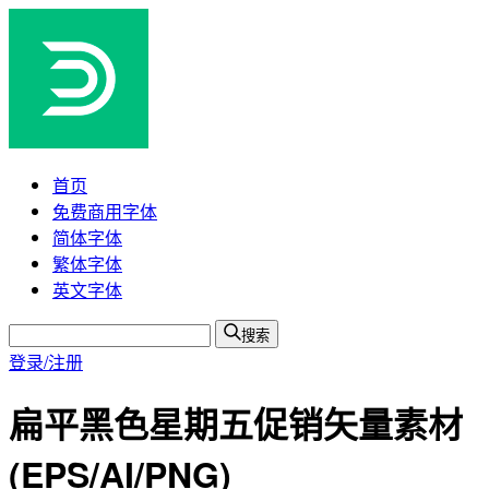
首页
免费商用字体
简体字体
繁体字体
英文字体
搜索
登录/注册
扁平黑色星期五促销矢量素材
(EPS/AI/PNG)