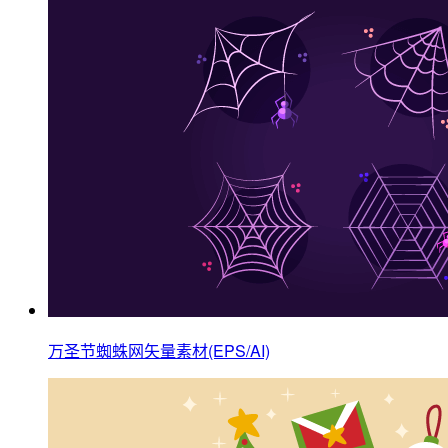
万圣节蜘蛛网矢量素材(EPS/AI)