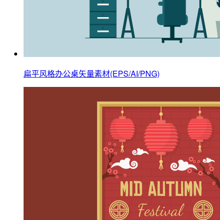
扁平风格办公桌矢量素材(EPS/AI/PNG)