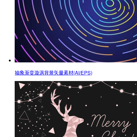
抽象渐变漩涡背景矢量素材(AI/EPS)