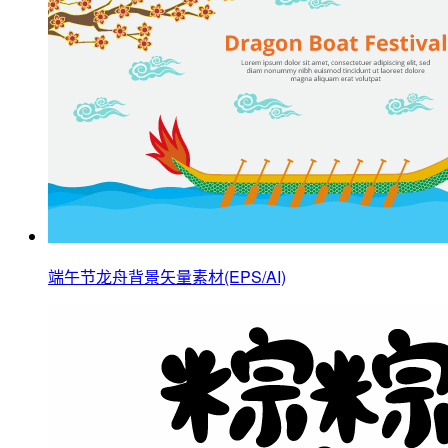
端午节龙舟背景矢量素材(EPS/AI)