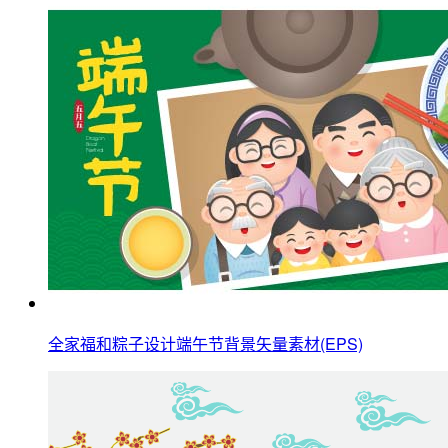
全家福和粽子设计端午节背景矢量素材(EPS)