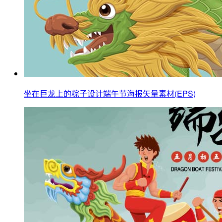
坐在巨龙上的粽子设计端午节海报矢量素材(EPS)