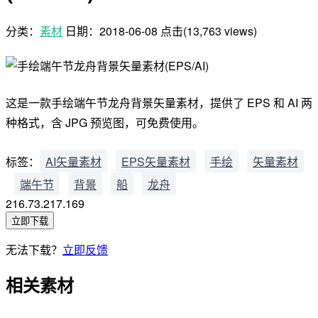
分类：
素材
日期：
2018-06-08
点击(13,763 views)
这是一款手绘端午节龙舟背景矢量素材，提供了 EPS 和 AI 两
种格式，含 JPG 预览图，可免费使用。
标签：
AI矢量素材
EPS矢量素材
手绘
矢量素材
端午节
背景
船
龙舟
216.73.217.169
立即下载
无法下载？
立即反馈
相关素材