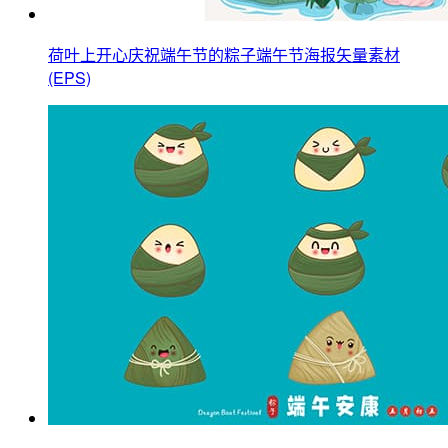
荷叶上开心庆祝端午节的粽子端午节海报矢量素材
(EPS)