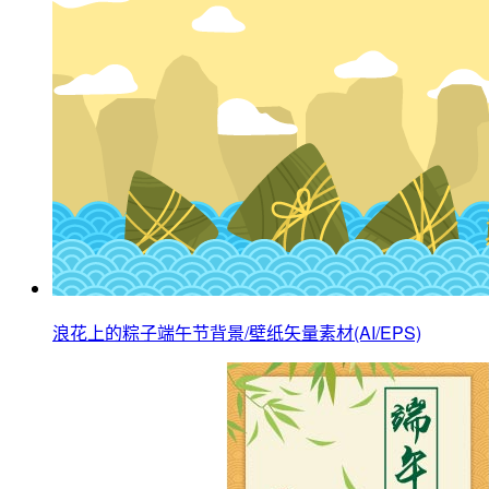
浪花上的粽子端午节背景/壁纸矢量素材(AI/EPS)