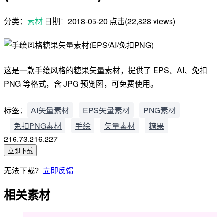
分类：
素材
日期：
2018-05-20
点击(22,828 views)
这是一款手绘风格的糖果矢量素材，提供了 EPS、AI、免扣
PNG 等格式，含 JPG 预览图，可免费使用。
标签：
AI矢量素材
EPS矢量素材
PNG素材
免扣PNG素材
手绘
矢量素材
糖果
216.73.216.227
立即下载
无法下载？
立即反馈
相关素材