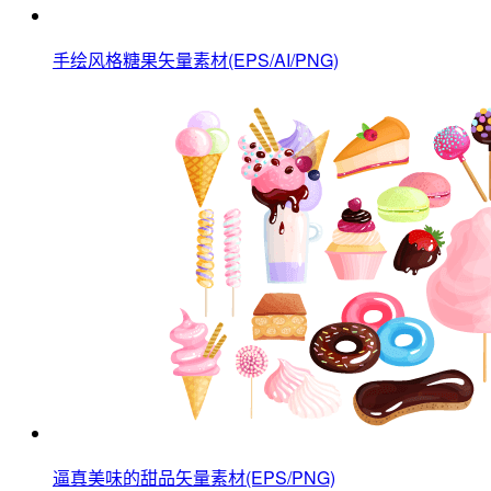
手绘风格糖果矢量素材(EPS/AI/PNG)
逼真美味的甜品矢量素材(EPS/PNG)