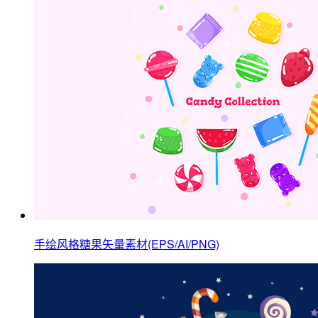
手绘风格糖果矢量素材(EPS/AI/PNG)