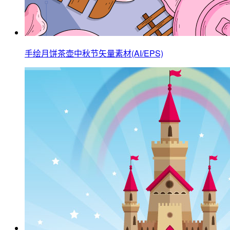
手绘月饼茶壶中秋节矢量素材(AI/EPS)