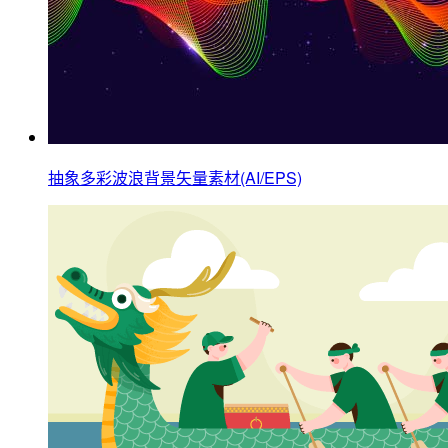
抽象多彩波浪背景矢量素材(AI/EPS)