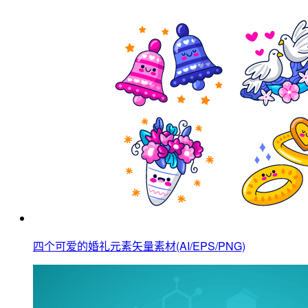
四个可爱的婚礼元素矢量素材(AI/EPS/PNG)