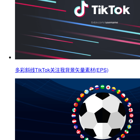
多彩斜线TikTok关注我背景矢量素材(EPS)