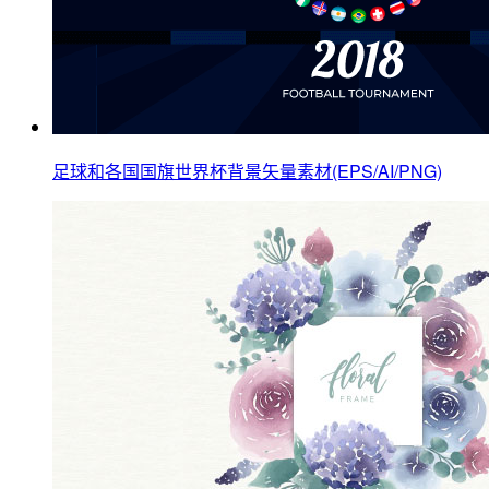
足球和各国国旗世界杯背景矢量素材(EPS/AI/PNG)