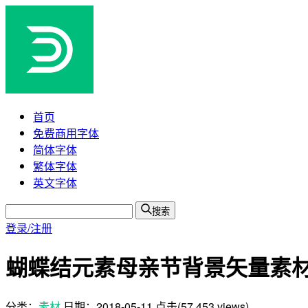
首页
免费商用字体
简体字体
繁体字体
英文字体
搜索
登录/注册
蝴蝶结元素母亲节背景矢量素材(E
分类：
素材
日期：
2018-05-11
点击(57,453 views)