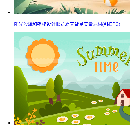
阳光沙滩和躺椅设计惬意夏天背景矢量素材(AI/EPS)