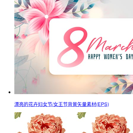
漂亮的花卉妇女节/女王节背景矢量素材(EPS)