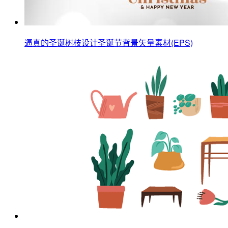
逼真的圣诞树枝设计圣诞节背景矢量素材(EPS)