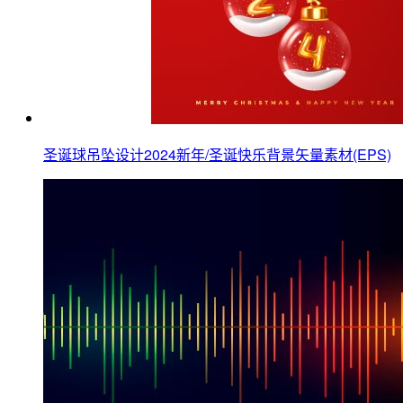
圣诞球吊坠设计2024新年/圣诞快乐背景矢量素材(EPS)