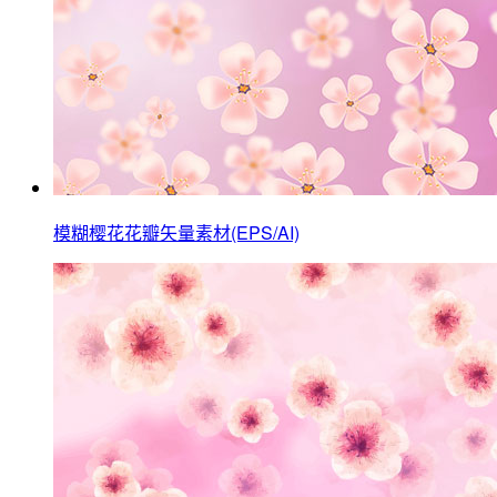
模糊樱花花瓣矢量素材(EPS/AI)