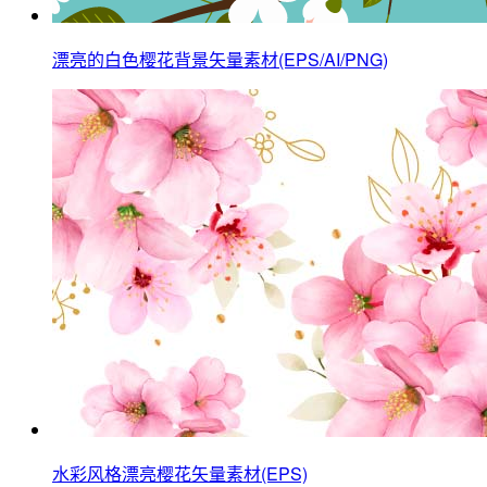
漂亮的白色樱花背景矢量素材(EPS/AI/PNG)
水彩风格漂亮樱花矢量素材(EPS)