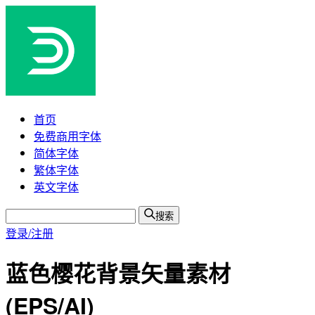
首页
免费商用字体
简体字体
繁体字体
英文字体
搜索
登录/注册
蓝色樱花背景矢量素材
(EPS/AI)