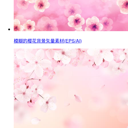
模糊的樱花背景矢量素材(EPS/AI)