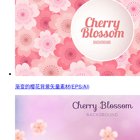
渐变的樱花背景矢量素材(EPS/AI)