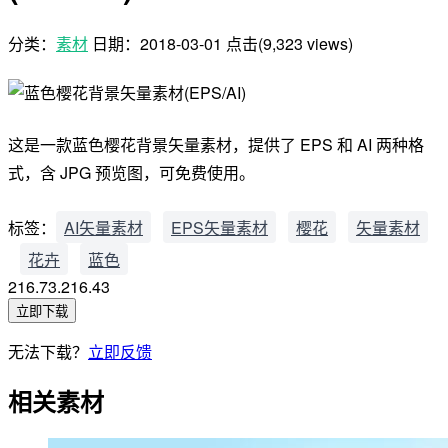
分类：
素材
日期：
2018-03-01
点击(9,323 views)
这是一款蓝色樱花背景矢量素材，提供了 EPS 和 AI 两种格
式，含 JPG 预览图，可免费使用。
标签：
AI矢量素材
EPS矢量素材
樱花
矢量素材
花卉
蓝色
216.73.216.43
立即下载
无法下载？
立即反馈
相关素材