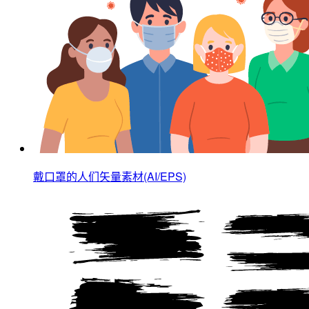
戴口罩的人们矢量素材(AI/EPS)