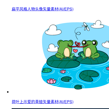
扁平风格人物头像矢量素材(AI/EPS)
荷叶上示爱的青蛙矢量素材(AI/EPS)