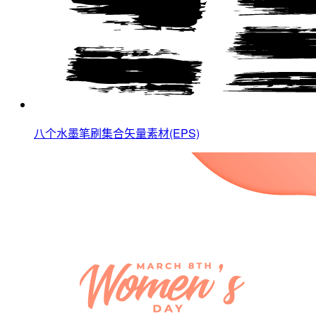
八个水墨笔刷集合矢量素材(EPS)