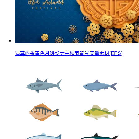
逼真的金黄色月饼设计中秋节背景矢量素材(EPS)