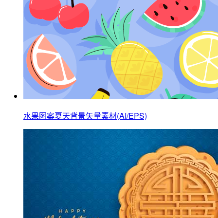
水果图案夏天背景矢量素材(AI/EPS)