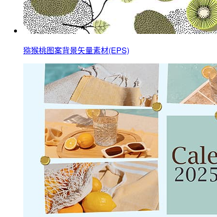
猕猴桃图案背景矢量素材(EPS)