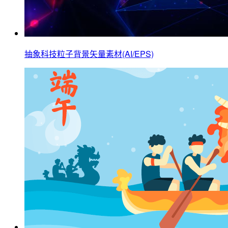
抽象科技粒子背景矢量素材(AI/EPS)