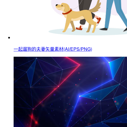
一起遛狗的夫妻矢量素材(AI/EPS/PNG)