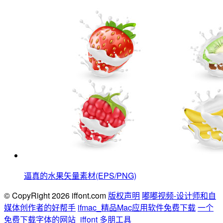
逼真的水果矢量素材(EPS/PNG)
© CopyRight 2026 iffont.com
版权声明
嘟嘟视频-设计师和自
媒体创作者的好帮手
ifmac_精品Mac应用软件免费下载
一个
免费下载字体的网站_iffont
多朋工具