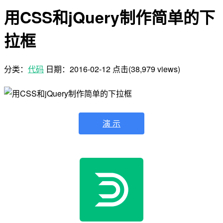
用CSS和jQuery制作简单的下
拉框
分类：
代码
日期：
2016-02-12
点击(38,979 views)
演 示