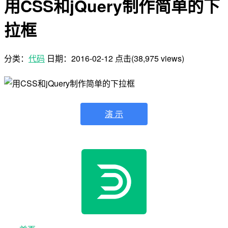
用CSS和jQuery制作简单的下
拉框
分类：
代码
日期：
2016-02-12
点击(38,975 views)
演 示