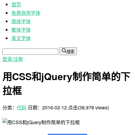
首页
免费商用字体
简体字体
繁体字体
英文字体
搜索
登录/注册
用CSS和jQuery制作简单的下
拉框
分类：
代码
日期：
2016-02-12
点击(38,978 views)