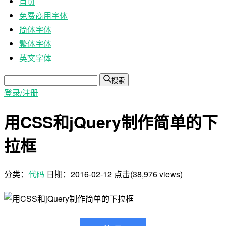
首页
免费商用字体
简体字体
繁体字体
英文字体
搜索
登录/注册
用CSS和jQuery制作简单的下
拉框
分类：
代码
日期：
2016-02-12
点击(38,976 views)