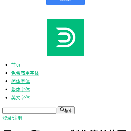
首页
免费商用字体
简体字体
繁体字体
英文字体
搜索
登录/注册