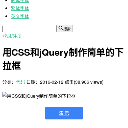
简体字体
繁体字体
英文字体
搜索
登录/注册
用CSS和jQuery制作简单的下
拉框
分类：
代码
日期：
2016-02-12
点击(38,966 views)
演 示