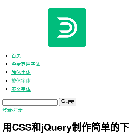
首页
免费商用字体
简体字体
繁体字体
英文字体
搜索
登录/注册
用CSS和jQuery制作简单的下