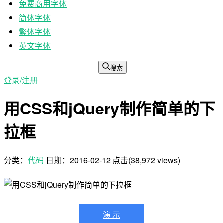
免费商用字体
简体字体
繁体字体
英文字体
搜索
登录/注册
用CSS和jQuery制作简单的下
拉框
分类：
代码
日期：
2016-02-12
点击(38,972 views)
演 示