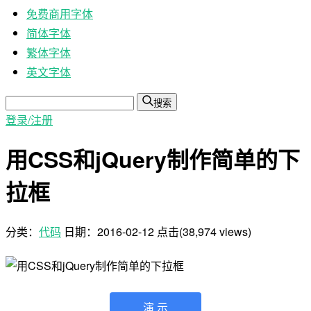
免费商用字体
简体字体
繁体字体
英文字体
搜索
登录/注册
用CSS和jQuery制作简单的下
拉框
分类：
代码
日期：
2016-02-12
点击(38,974 views)
演 示