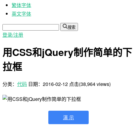
繁体字体
英文字体
搜索
登录/注册
用CSS和jQuery制作简单的下
拉框
分类：
代码
日期：
2016-02-12
点击(38,964 views)
演 示