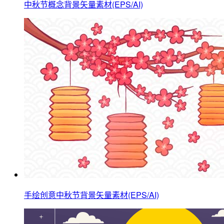
中秋节概念背景矢量素材(EPS/AI)
手绘创意中秋节背景矢量素材(EPS/AI)