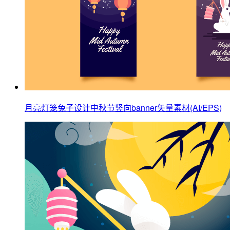
月亮灯笼兔子设计中秋节竖向banner矢量素材(AI/EPS)