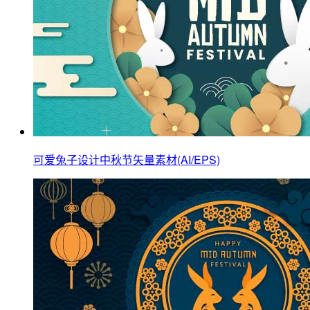
可爱兔子设计中秋节矢量素材(AI/EPS)