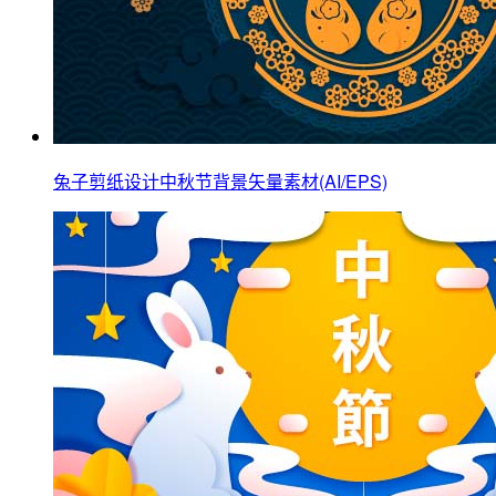
兔子剪纸设计中秋节背景矢量素材(AI/EPS)