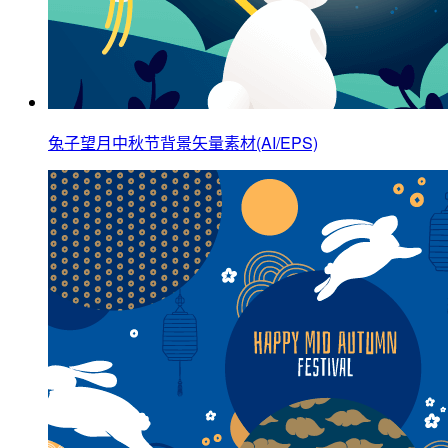
兔子望月中秋节背景矢量素材(AI/EPS)