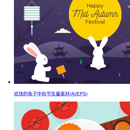
欢快的兔子中秋节矢量素材(AI/EPS)