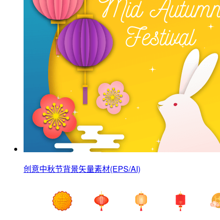
创意中秋节背景矢量素材(EPS/AI)