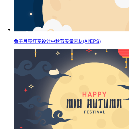
兔子月亮灯笼设计中秋节矢量素材(AI/EPS)