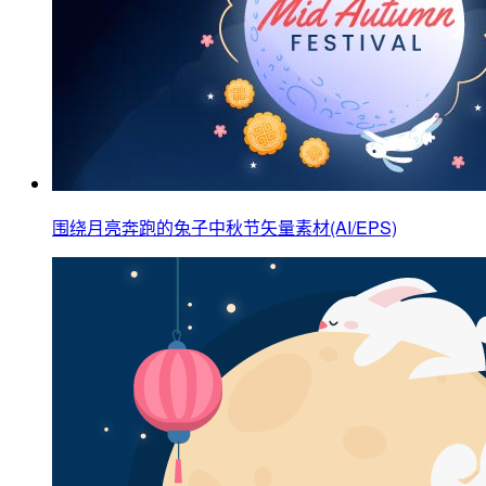
围绕月亮奔跑的兔子中秋节矢量素材(AI/EPS)