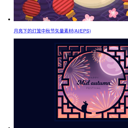
月亮下的灯笼中秋节矢量素材(AI/EPS)