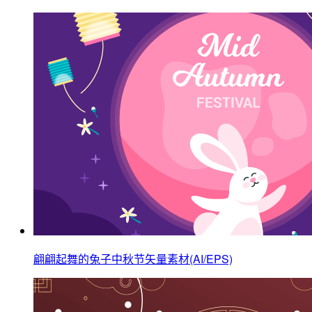
翩翩起舞的兔子中秋节矢量素材(AI/EPS)