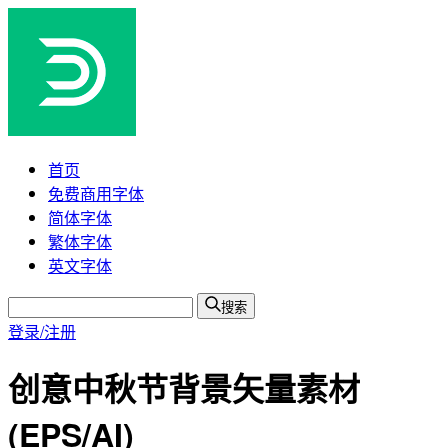
首页
免费商用字体
简体字体
繁体字体
英文字体
搜索
登录/注册
创意中秋节背景矢量素材
(EPS/AI)