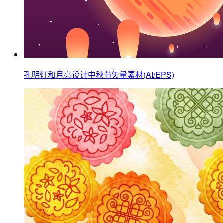
孔明灯和月亮设计中秋节矢量素材(AI/EPS)