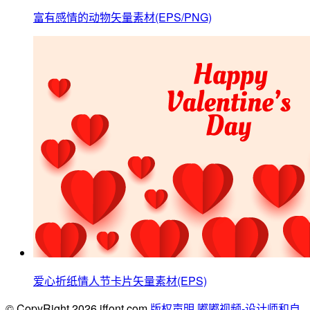
富有感情的动物矢量素材(EPS/PNG)
爱心折纸情人节卡片矢量素材(EPS)
© CopyRight 2026 iffont.com
版权声明
嘟嘟视频-设计师和自