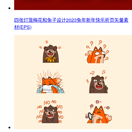
四张灯笼梅花和兔子设计2023兔年新年快乐折页矢量素
材(EPS)