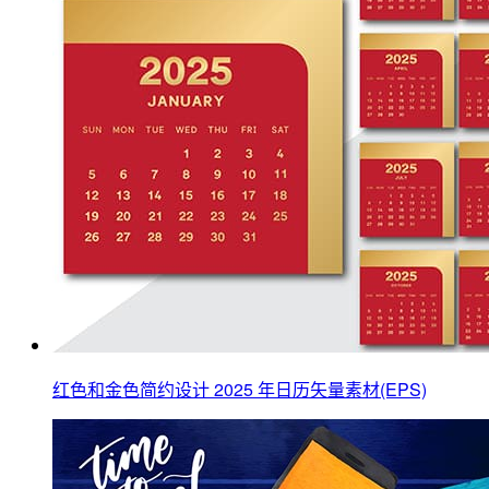
红色和金色简约设计 2025 年日历矢量素材(EPS)