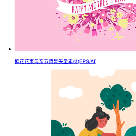
鲜花花束母亲节背景矢量素材(EPS/AI)