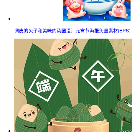
调皮的兔子和美味的汤圆设计元宵节海报矢量素材(EPS)