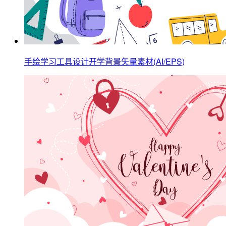
手绘学习工具设计开学背景矢量素材(AI/EPS)