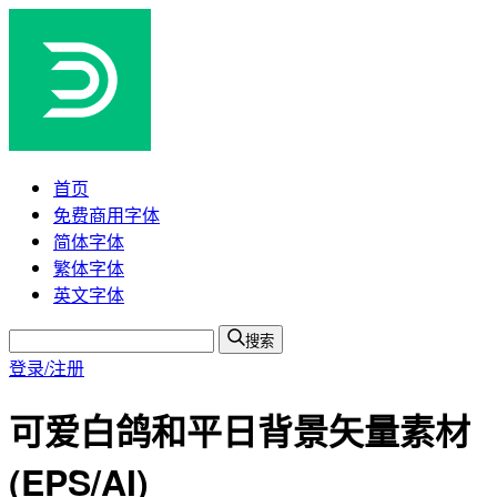
首页
免费商用字体
简体字体
繁体字体
英文字体
搜索
登录/注册
可爱白鸽和平日背景矢量素材
(EPS/AI)