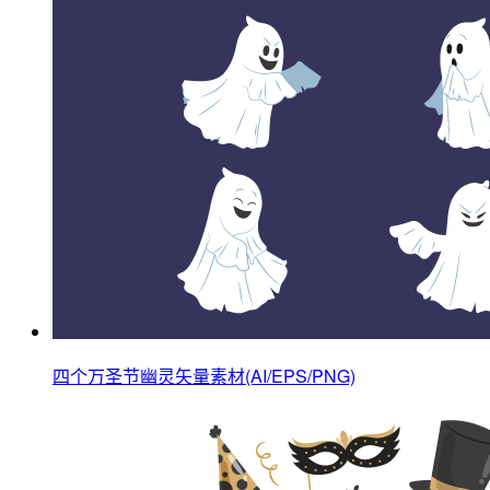
四个万圣节幽灵矢量素材(AI/EPS/PNG)