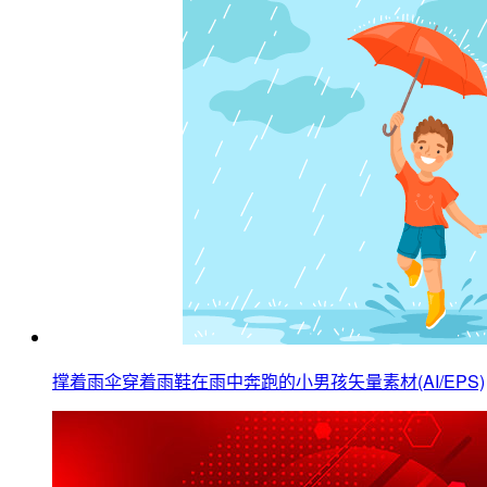
撑着雨伞穿着雨鞋在雨中奔跑的小男孩矢量素材(AI/EPS)