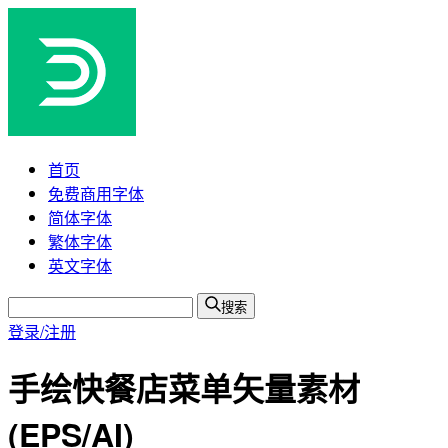
首页
免费商用字体
简体字体
繁体字体
英文字体
搜索
登录/注册
手绘快餐店菜单矢量素材
(EPS/AI)