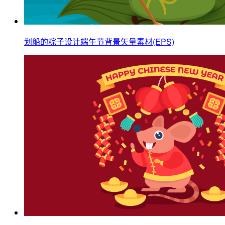
划船的粽子设计端午节背景矢量素材(EPS)