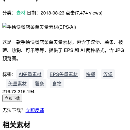
分类：
素材
日期：
2018-08-23
点击(7,474 views)
这是一款手绘快餐店菜单矢量素材，包含了汉堡、薯条、披
萨、热狗、可乐等等，提供了 EPS 和 AI 两种格式，含 JPG
预览图。
标签：
AI矢量素材
EPS矢量素材
快餐
汉堡
矢量素材
薯条
食物
216.73.216.194
立即下载
无法下载？
立即反馈
相关素材