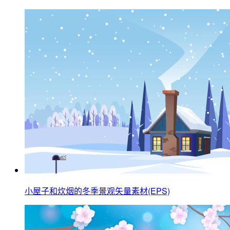
小屋子和炊烟的冬季景观矢量素材(EPS)