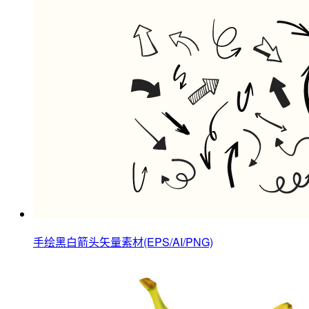
手绘黑白箭头矢量素材(EPS/AI/PNG)