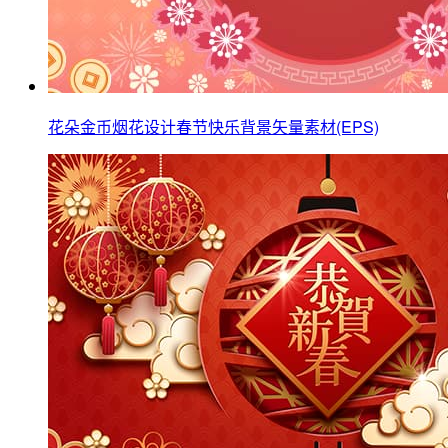
花朵金币烟花设计春节快乐背景矢量素材(EPS)