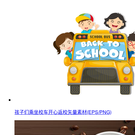
孩子们乘坐校车开心返校矢量素材(EPS/PNG)