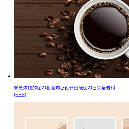
黝黑浓郁的咖啡和咖啡豆设计国际咖啡日矢量素材
(EPS)