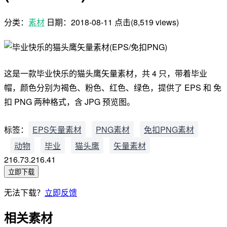
分类：
素材
日期：
2018-08-11
点击(8,519 views)
这是一款毕业快乐的猫头鹰矢量素材，共 4 只，带着毕业
帽，颜色分别为褐色、粉色、红色、绿色，提供了 EPS 和 免
扣 PNG 两种格式，含 JPG 预览图。
标签：
EPS矢量素材
PNG素材
免扣PNG素材
动物
毕业
猫头鹰
矢量素材
216.73.216.41
立即下载
无法下载？
立即反馈
相关素材