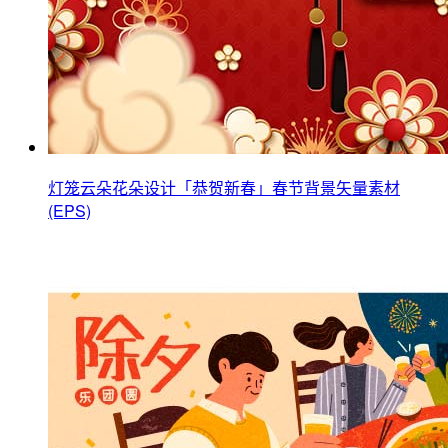
灯笼云朵花朵设计「恭贺新春」春节背景矢量素材
(EPS)