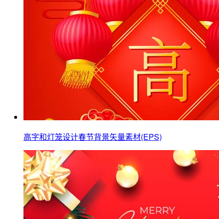
高字和灯笼设计春节背景矢量素材(EPS)