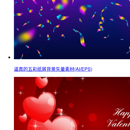
逼真的五彩纸屑背景矢量素材(AI/EPS)