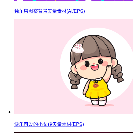
独角兽图案背景矢量素材(AI/EPS)
快乐可爱的小女孩矢量素材(EPS)