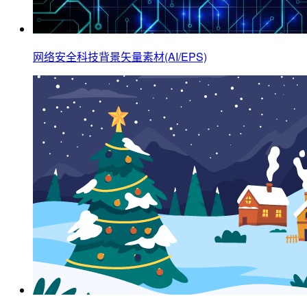
网络安全科技背景矢量素材(AI/EPS)