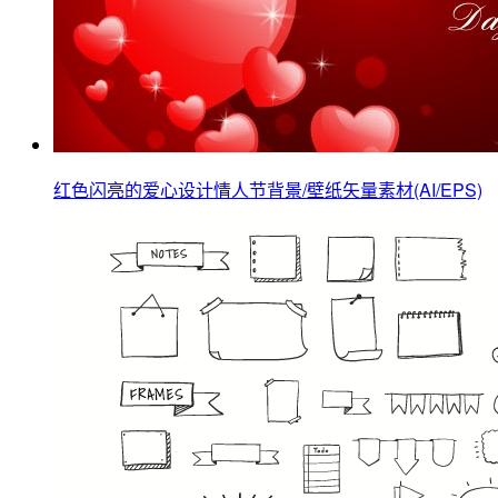
红色闪亮的爱心设计情人节背景/壁纸矢量素材(AI/EPS)