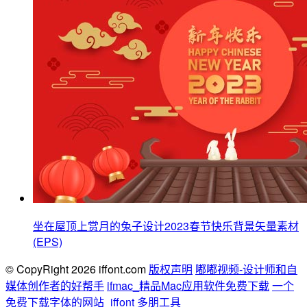
坐在屋顶上赏月的兔子设计2023春节快乐背景矢量素材
(EPS)
© CopyRight 2026 iffont.com
版权声明
嘟嘟视频-设计师和自
媒体创作者的好帮手
ifmac_精品Mac应用软件免费下载
一个
免费下载字体的网站_iffont
多朋工具