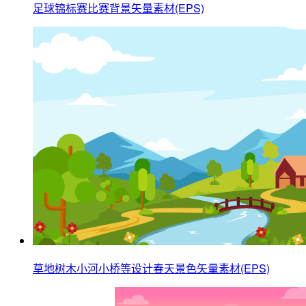
足球锦标赛比赛背景矢量素材(EPS)
草地树木小河小桥等设计春天景色矢量素材(EPS)