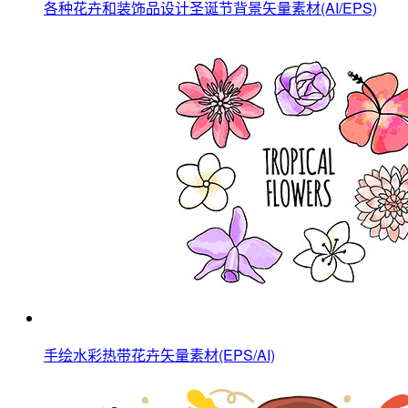
各种花卉和装饰品设计圣诞节背景矢量素材(AI/EPS)
手绘水彩热带花卉矢量素材(EPS/AI)