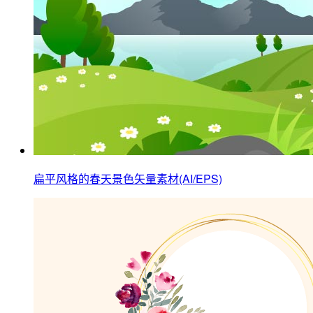
扁平风格的春天景色矢量素材(AI/EPS)