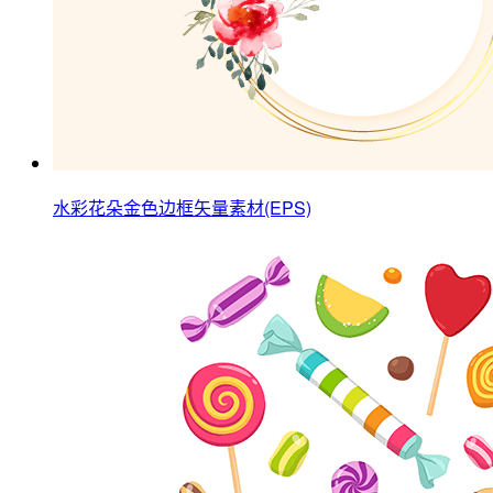
水彩花朵金色边框矢量素材(EPS)