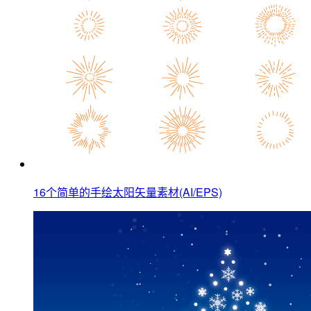
16个简单的手绘太阳矢量素材(AI/EPS)