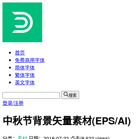
首页
免费商用字体
简体字体
繁体字体
英文字体
搜索
登录/注册
中秋节背景矢量素材(EPS/AI)
分类：
素材
日期：
2018-07-23
点击(8,632 views)