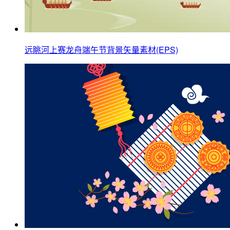
远眺河上赛龙舟端午节背景矢量素材(EPS)