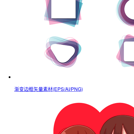
渐变边框矢量素材(EPS/AI/PNG)