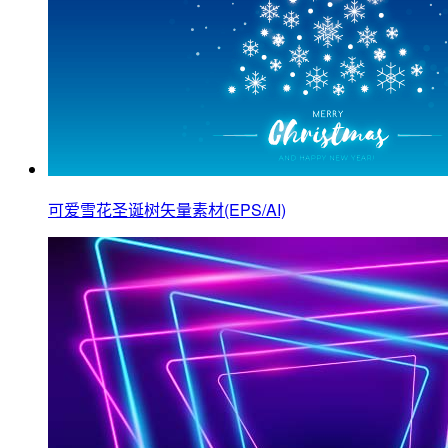
可爱雪花圣诞树矢量素材(EPS/AI)