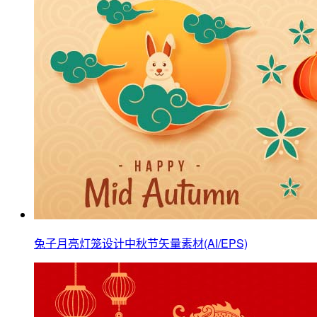
兔子月亮灯笼设计中秋节矢量素材(AI/EPS)