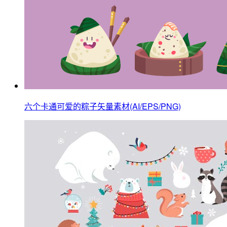
六个卡通可爱的粽子矢量素材(AI/EPS/PNG)