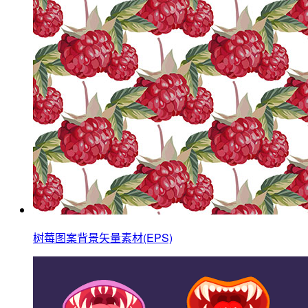
树莓图案背景矢量素材(EPS)