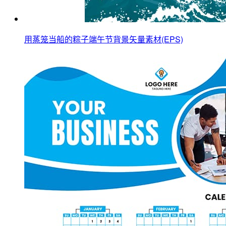
用蒸笼当船的粽子端午节背景矢量素材(EPS)