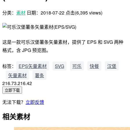
分类：
素材
日期：
2018-07-22
点击(6,395 views)
这是一款可乐汉堡薯条矢量素材，提供了 EPS 和 SVG 两种
格式，含 JPG 预览图。
标签：
EPS矢量素材
SVG
可乐
快餐
汉堡
矢量素材
薯条
216.73.216.42
立即下载
无法下载？
立即反馈
相关素材