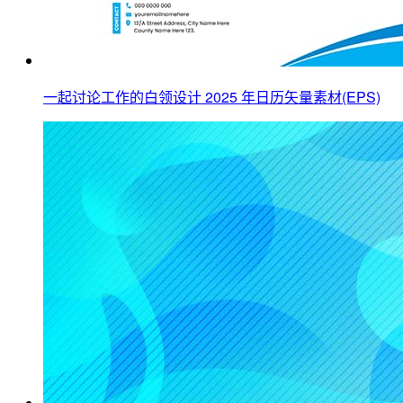
一起讨论工作的白领设计 2025 年日历矢量素材(EPS)