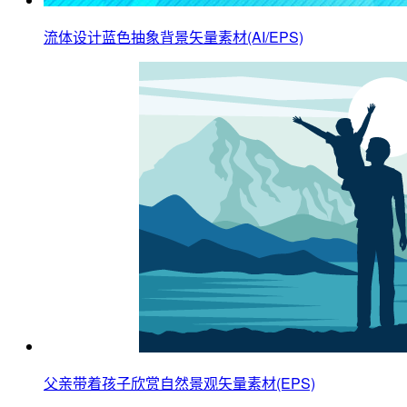
流体设计蓝色抽象背景矢量素材(AI/EPS)
父亲带着孩子欣赏自然景观矢量素材(EPS)