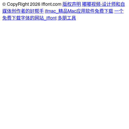
© CopyRight 2026 iffont.com
版权声明
嘟嘟视频-设计师和自
媒体创作者的好帮手
ifmac_精品Mac应用软件免费下载
一个
免费下载字体的网站_iffont
多朋工具