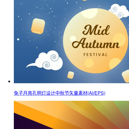
兔子月亮孔明灯设计中秋节矢量素材(AI/EPS)