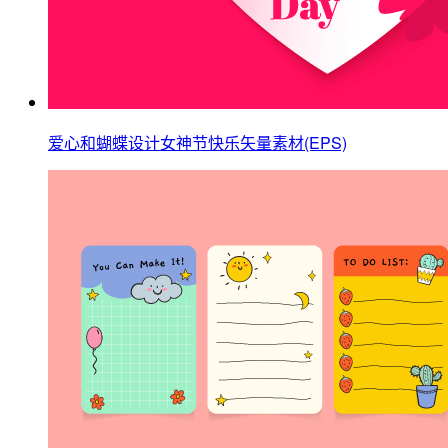
爱心和蝴蝶设计女神节快乐矢量素材(EPS)