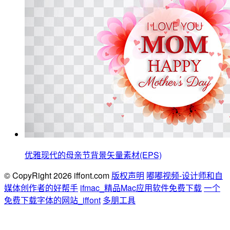
优雅现代的母亲节背景矢量素材(EPS)
© CopyRight 2026 iffont.com
版权声明
嘟嘟视频-设计师和自
媒体创作者的好帮手
ifmac_精品Mac应用软件免费下载
一个
免费下载字体的网站_iffont
多朋工具