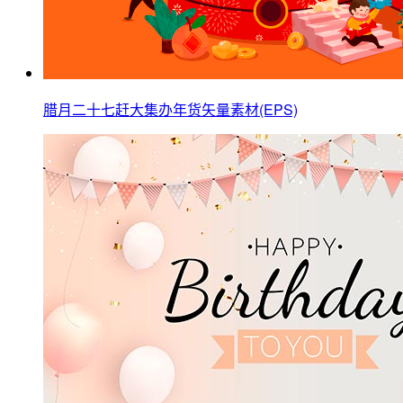
腊月二十七赶大集办年货矢量素材(EPS)