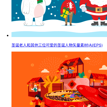
圣诞老人和其他三位可爱的圣诞人物矢量素材(AI/EPS)