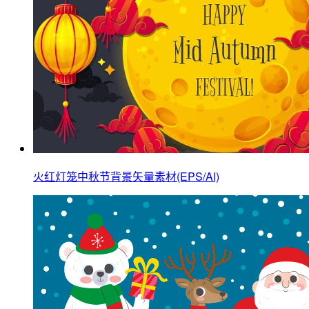
火红灯笼中秋节背景矢量素材(EPS/AI)