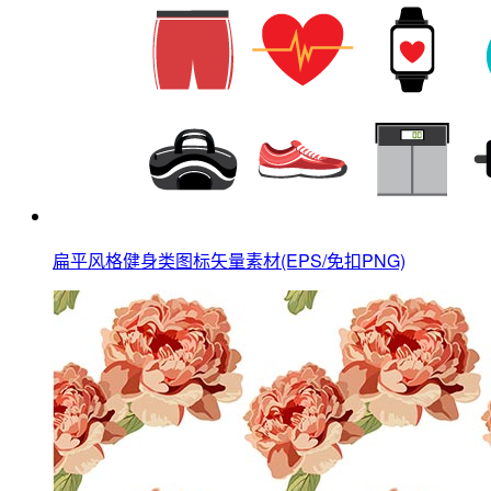
扁平风格健身类图标矢量素材(EPS/免扣PNG)