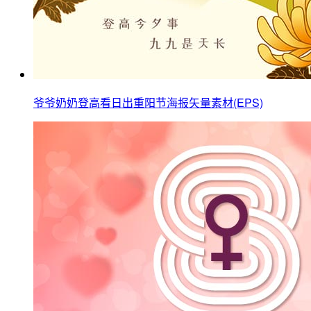
爷爷奶奶登高看日出重阳节海报矢量素材(EPS)