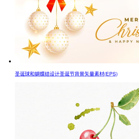
圣诞球和蝴蝶结设计圣诞节背景矢量素材(EPS)