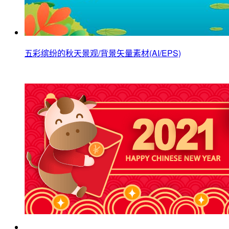
五彩缤纷的秋天景观/背景矢量素材(AI/EPS)