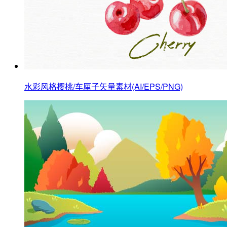
水彩风格樱桃/车厘子矢量素材(AI/EPS/PNG)