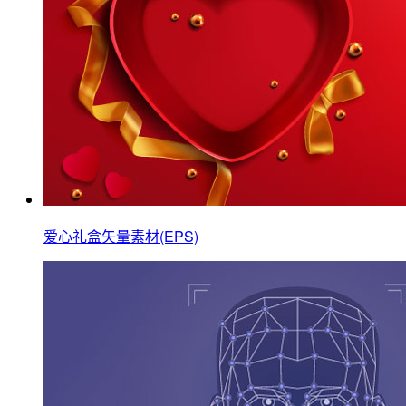
爱心礼盒矢量素材(EPS)