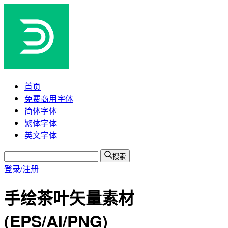
首页
免费商用字体
简体字体
繁体字体
英文字体
搜索
登录/注册
手绘茶叶矢量素材
(EPS/AI/PNG)