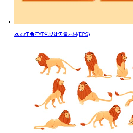
2023年兔年红包设计矢量素材(EPS)