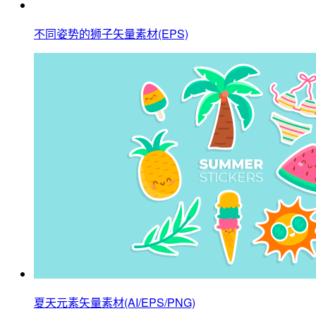
不同姿势的狮子矢量素材(EPS)
夏天元素矢量素材(AI/EPS/PNG)