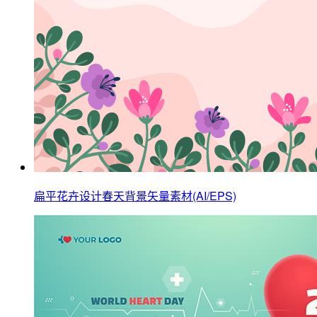
扁平花卉设计春天背景矢量素材(AI/EPS)