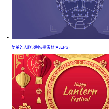
简单的人脸识别矢量素材(AI/EPS)