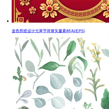
金色剪纸设计元宵节背景矢量素材(AI/EPS)