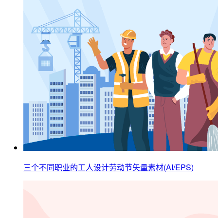
三个不同职业的工人设计劳动节矢量素材(AI/EPS)