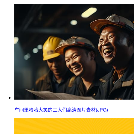
车间里哈哈大笑的工人们高清图片素材(JPG)