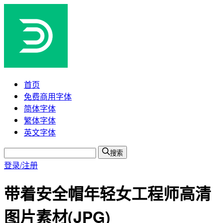
首页
免费商用字体
简体字体
繁体字体
英文字体
搜索
登录/注册
带着安全帽年轻女工程师高清
图片素材(JPG)