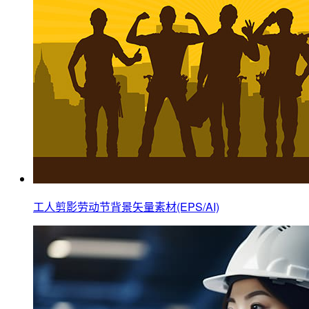
工人剪影劳动节背景矢量素材(EPS/AI)