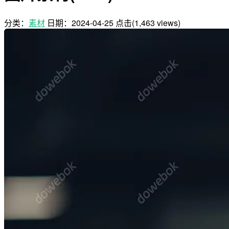
分类：
素材
日期：
2024-04-25
点击(1,463 views)