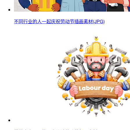
不同行业的人一起庆祝劳动节插画素材(JPG)