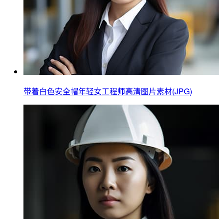
带着白色安全帽年轻女工程师高清图片素材(JPG)