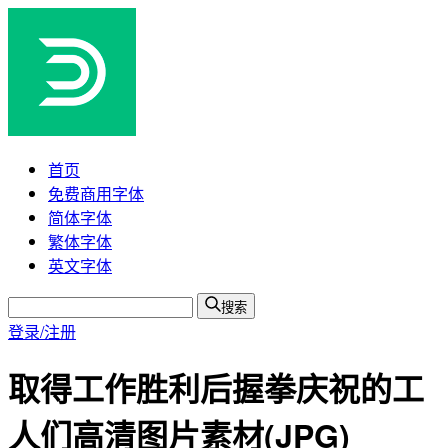
首页
免费商用字体
简体字体
繁体字体
英文字体
搜索
登录/注册
取得工作胜利后握拳庆祝的工
人们高清图片素材(JPG)