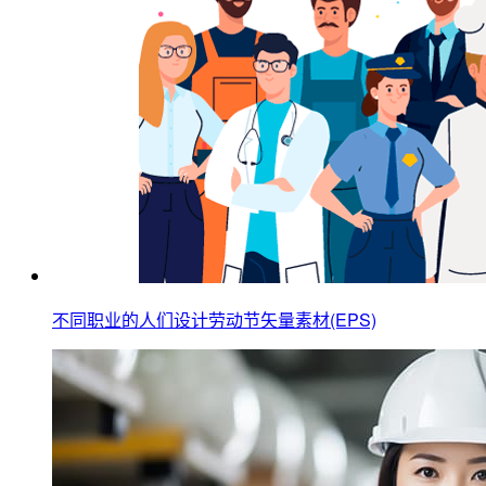
不同职业的人们设计劳动节矢量素材(EPS)