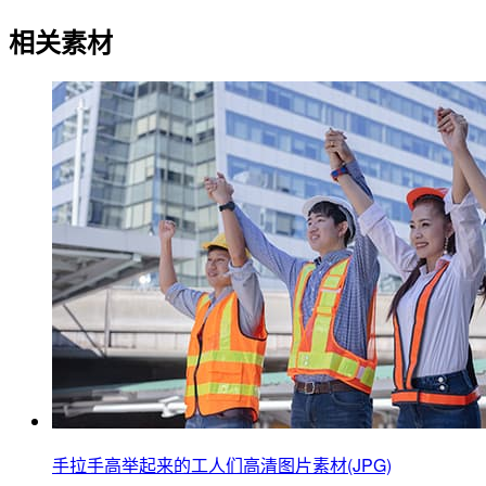
相关素材
手拉手高举起来的工人们高清图片素材(JPG)