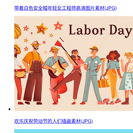
带着白色安全帽年轻女工程师高清图片素材(JPG)
欢乐庆祝劳动节的人们插画素材(JPG)