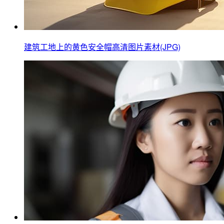
建筑工地上的黄色安全帽高清图片素材(JPG)