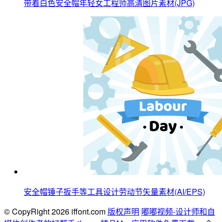
带着白色安全帽年轻女工程师高清图片素材(JPG)
安全帽锤子扳手等工具设计劳动节矢量素材(AI/EPS)
© CopyRight 2026 iffont.com
版权声明
嘟嘟视频-设计师和自