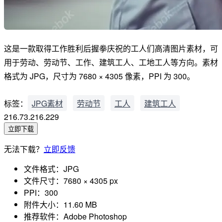
这是一款取得工作胜利后握拳庆祝的工人们高清图片素材，可
用于劳动、劳动节、工作、建筑工人、工地工人等方向。素材
格式为 JPG，尺寸为 7680 × 4305 像素，PPI 为 300。
标签：
JPG素材
劳动节
工人
建筑工人
216.73.216.229
立即下载
无法下载？
立即反馈
文件格式：
JPG
文件尺寸：
7680 × 4305 px
PPI：
300
附件大小：
11.60 MB
推荐软件：
Adobe Photoshop