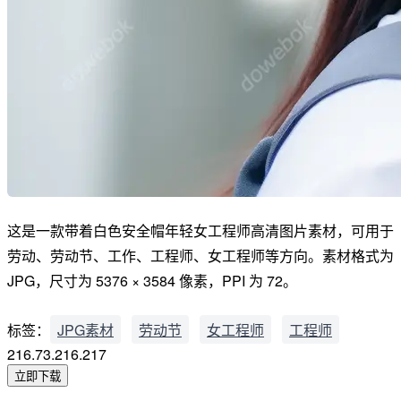
这是一款带着白色安全帽年轻女工程师高清图片素材，可用于
劳动、劳动节、工作、工程师、女工程师等方向。素材格式为
JPG，尺寸为 5376 × 3584 像素，PPI 为 72。
标签：
JPG素材
劳动节
女工程师
工程师
216.73.216.217
立即下载