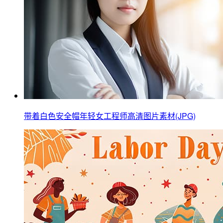
带着白色安全帽年轻女工程师高清图片素材(JPG)