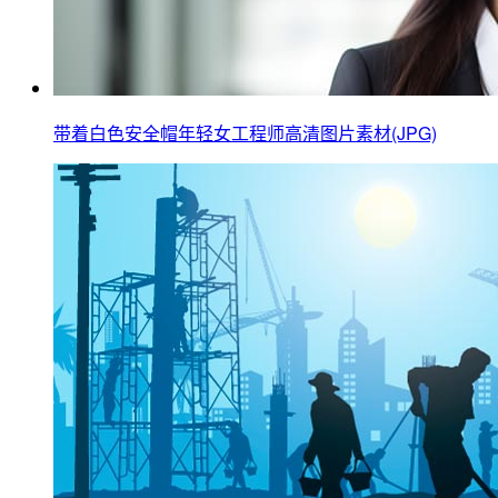
带着白色安全帽年轻女工程师高清图片素材(JPG)