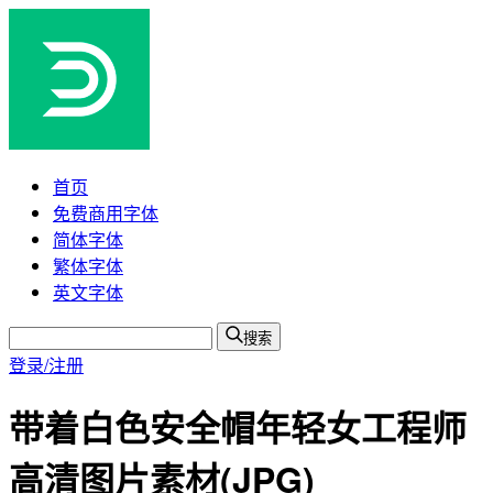
首页
免费商用字体
简体字体
繁体字体
英文字体
搜索
登录/注册
带着白色安全帽年轻女工程师
高清图片素材(JPG)