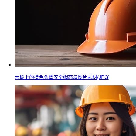
木板上的橙色头盔安全帽高清图片素材(JPG)