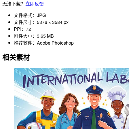
无法下载？
立即反馈
文件格式：
JPG
文件尺寸：
5376 × 3584 px
PPI：
72
附件大小：
3.65 MB
推荐软件：
Adobe Photoshop
相关素材