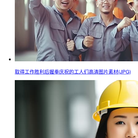
取得工作胜利后握拳庆祝的工人们高清图片素材(JPG)