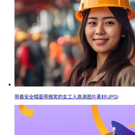
带着安全帽面带微笑的女工人高清图片素材(JPG)