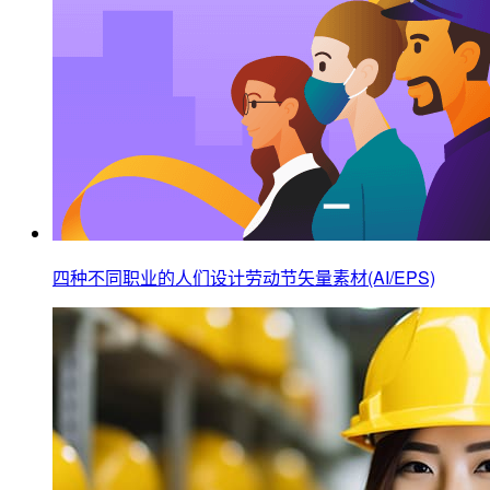
四种不同职业的人们设计劳动节矢量素材(AI/EPS)