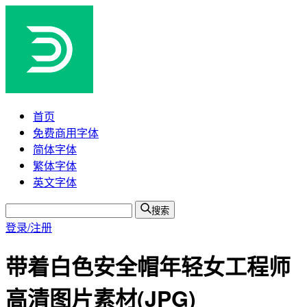
首页
免费商用字体
简体字体
繁体字体
英文字体
搜索
登录/注册
带着白色安全帽年轻女工程师
高清图片素材(JPG)