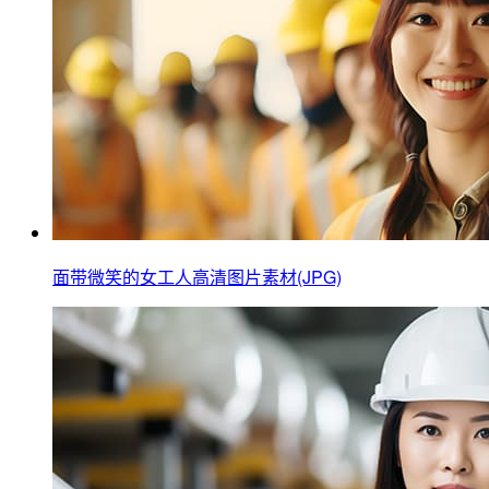
面带微笑的女工人高清图片素材(JPG)