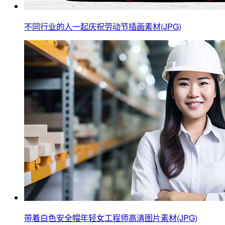
不同行业的人一起庆祝劳动节插画素材(JPG)
带着白色安全帽年轻女工程师高清图片素材(JPG)