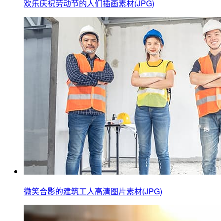
欢乐庆祝劳动节的人们插画素材(JPG)
微笑合影的建筑工人高清图片素材(JPG)