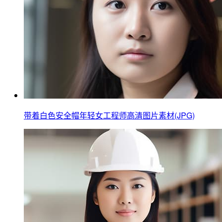
带着白色安全帽年轻女工程师高清图片素材(JPG)