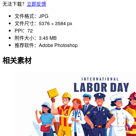
无法下载？
立即反馈
文件格式：
JPG
文件尺寸：
5376 × 3584 px
PPI：
72
附件大小：
3.45 MB
推荐软件：
Adobe Photoshop
相关素材