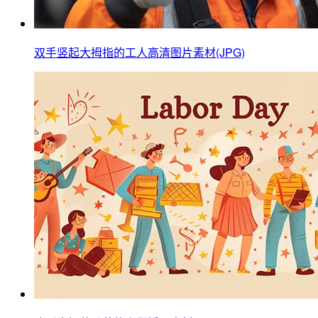
双手竖起大拇指的工人高清图片素材(JPG)