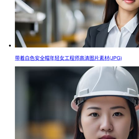
带着白色安全帽年轻女工程师高清图片素材(JPG)