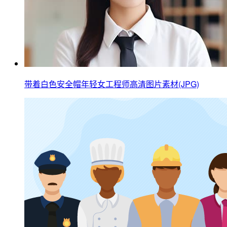
带着白色安全帽年轻女工程师高清图片素材(JPG)