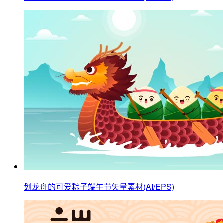
划龙舟的可爱粽子端午节矢量素材(AI/EPS)