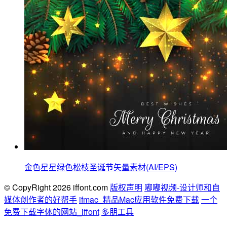
金色星星绿色松枝圣诞节矢量素材(AI/EPS)
© CopyRight 2026 iffont.com
版权声明
嘟嘟视频-设计师和自
媒体创作者的好帮手
ifmac_精品Mac应用软件免费下载
一个
免费下载字体的网站_iffont
多朋工具