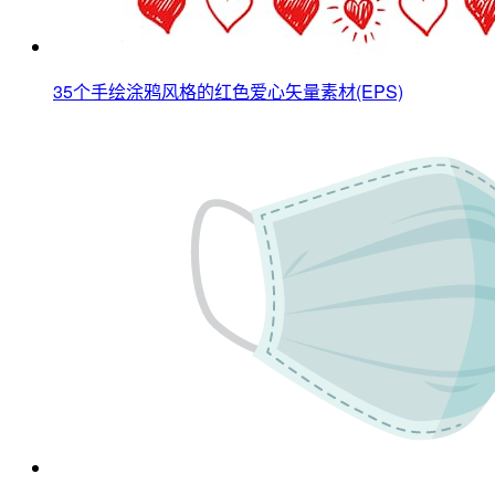
35个手绘涂鸦风格的红色爱心矢量素材(EPS)