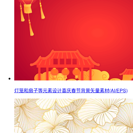
灯笼和扇子等元素设计喜庆春节背景矢量素材(AI/EPS)