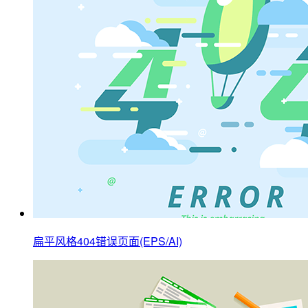
扁平风格404错误页面(EPS/AI)