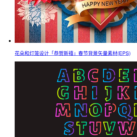
花朵和灯笼设计「恭贺新禧」春节背景矢量素材(EPS)