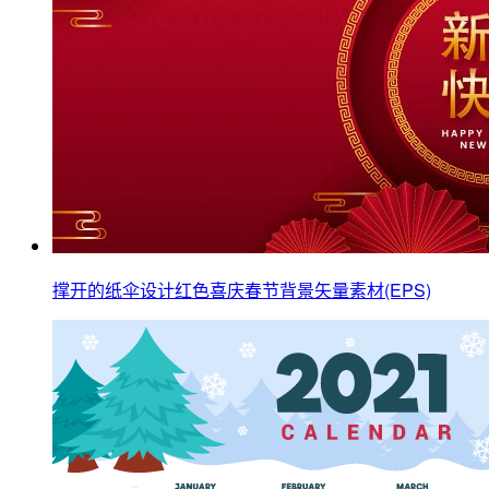
撑开的纸伞设计红色喜庆春节背景矢量素材(EPS)