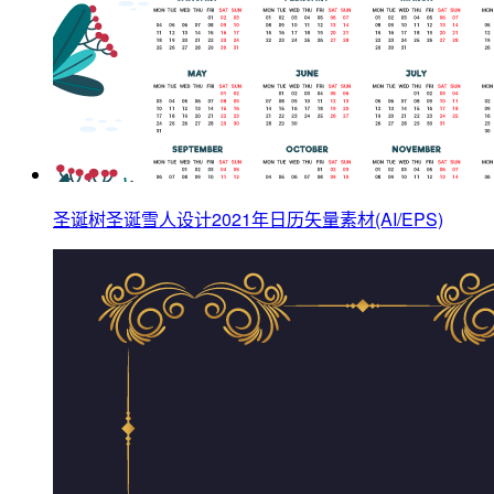
圣诞树圣诞雪人设计2021年日历矢量素材(AI/EPS)