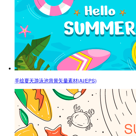
手绘夏天游泳池背景矢量素材(AI/EPS)