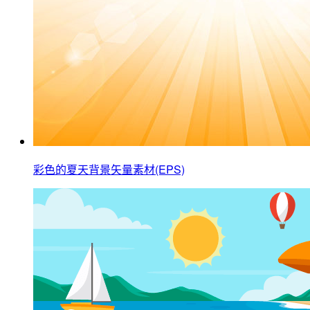
彩色的夏天背景矢量素材(EPS)