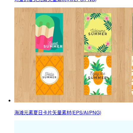
海滩元素夏日卡片矢量素材(EPS/AI/PNG)