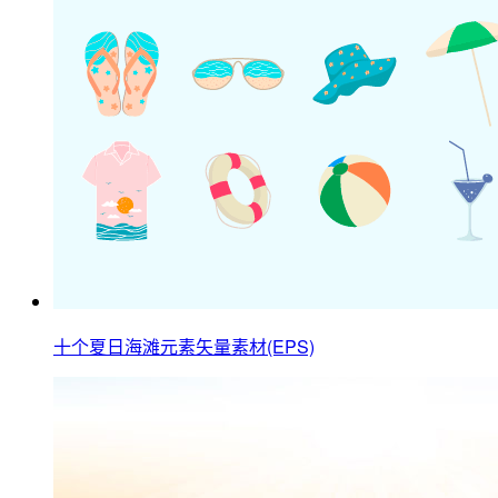
十个夏日海滩元素矢量素材(EPS)