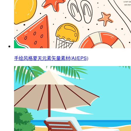
手绘风格夏天元素矢量素材(AI/EPS)