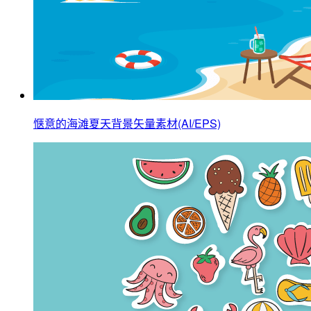
惬意的海滩夏天背景矢量素材(AI/EPS)