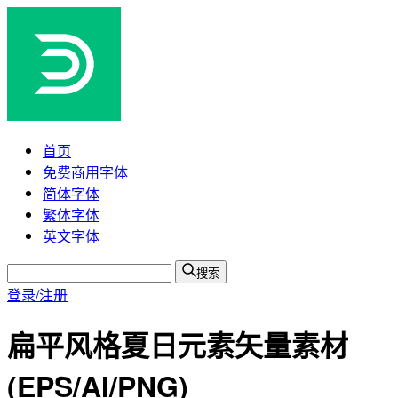
首页
免费商用字体
简体字体
繁体字体
英文字体
搜索
登录/注册
扁平风格夏日元素矢量素材
(EPS/AI/PNG)