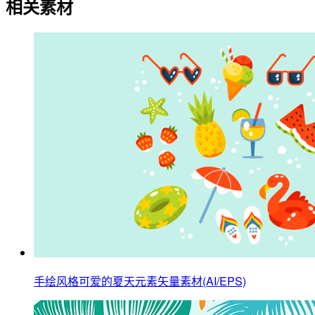
相关素材
手绘风格可爱的夏天元素矢量素材(AI/EPS)