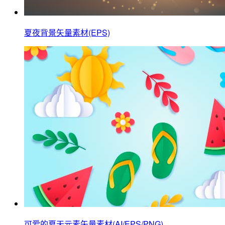
夏夜背景矢量素材(EPS)
可爱的夏天元素矢量素材(AI/EPS/PNG)