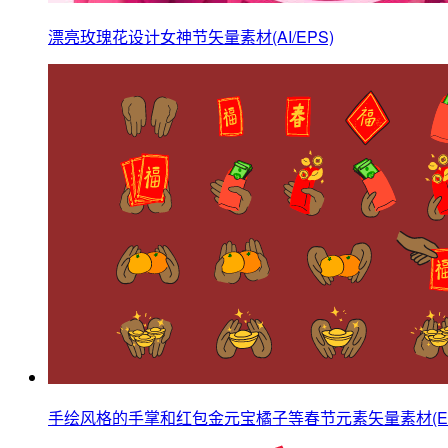
漂亮玫瑰花设计女神节矢量素材(AI/EPS)
手绘风格的手掌和红包金元宝橘子等春节元素矢量素材(EP