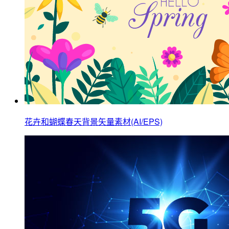
花卉和蝴蝶春天背景矢量素材(AI/EPS)